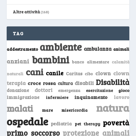
Altre attività
(168)
TAG
ambiente
ambulanza
addestramento
animali
bambini
anziani
banco alimentare
calamità
cani
canile
clown
clown
Caritas
naturali
cibo
Disabilità
terapia
disabili
croce rossa
cultura
dottori
donazione
emergenza
gioco
esercitazione
inquinamento
lavoro
immigrazione
infermiere
natura
malati
mare
misericordia
ospedale
povertà
pediatria
pet therapy
primo soccorso
protezione animali