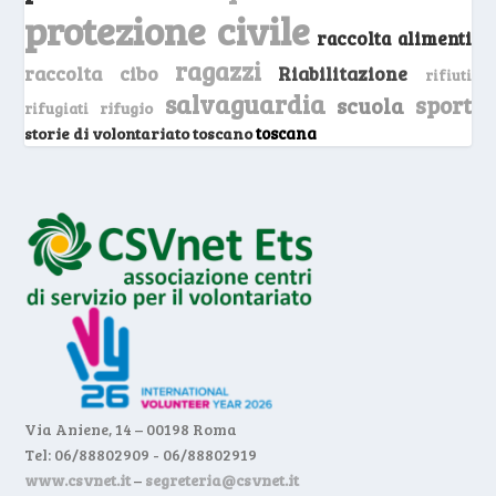
protezione civile
raccolta alimenti
ragazzi
raccolta cibo
Riabilitazione
rifiuti
salvaguardia
sport
scuola
rifugio
rifugiati
storie di volontariato toscano
toscana
Via Aniene, 14 – 00198 Roma
Tel: 06/88802909 - 06/88802919
www.csvnet.it
–
segreteria@csvnet.it