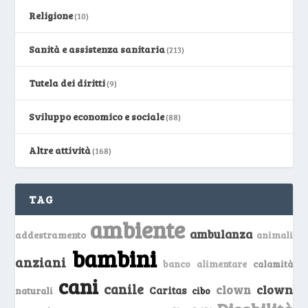
Religione
(10)
Sanità e assistenza sanitaria
(213)
Tutela dei diritti
(9)
Sviluppo economico e sociale
(88)
Altre attività
(168)
TAG
ambiente
ambulanza
addestramento
animali
bambini
anziani
banco alimentare
calamità
cani
canile
clown
clown
Caritas
naturali
cibo