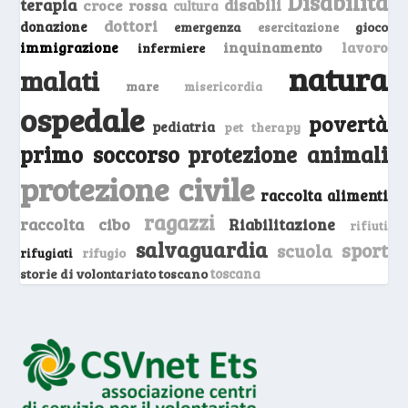
Disabilità
terapia
disabili
croce rossa
cultura
dottori
donazione
emergenza
gioco
esercitazione
inquinamento
lavoro
immigrazione
infermiere
natura
malati
mare
misericordia
ospedale
povertà
pediatria
pet therapy
primo soccorso
protezione animali
protezione civile
raccolta alimenti
ragazzi
raccolta cibo
Riabilitazione
rifiuti
salvaguardia
sport
scuola
rifugio
rifugiati
storie di volontariato toscano
toscana