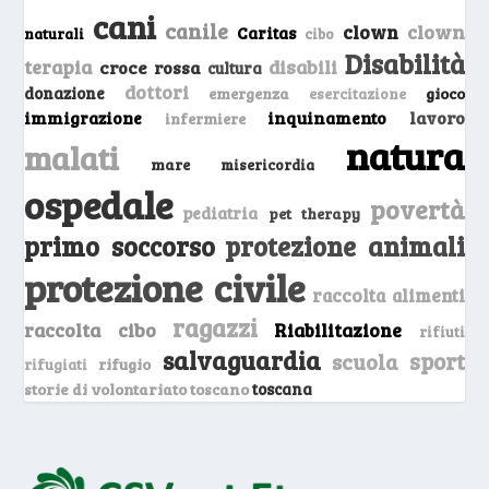
cani
canile
clown
clown
Caritas
naturali
cibo
Disabilità
terapia
disabili
croce rossa
cultura
dottori
donazione
emergenza
gioco
esercitazione
inquinamento
lavoro
immigrazione
infermiere
natura
malati
mare
misericordia
ospedale
povertà
pediatria
pet therapy
primo soccorso
protezione animali
protezione civile
raccolta alimenti
ragazzi
raccolta cibo
Riabilitazione
rifiuti
salvaguardia
sport
scuola
rifugio
rifugiati
storie di volontariato toscano
toscana