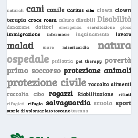
cani
canile
clown
clown
Caritas
naturali
cibo
Disabilità
terapia
disabili
croce rossa
cultura
dottori
donazione
emergenza
gioco
esercitazione
inquinamento
lavoro
immigrazione
infermiere
natura
malati
mare
misericordia
ospedale
povertà
pediatria
pet therapy
primo soccorso
protezione animali
protezione civile
raccolta alimenti
ragazzi
raccolta cibo
Riabilitazione
rifiuti
salvaguardia
sport
scuola
rifugio
rifugiati
storie di volontariato toscano
toscana