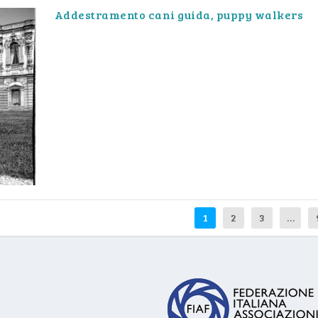
Addestramento cani guida, puppy walkers
1
2
3
…