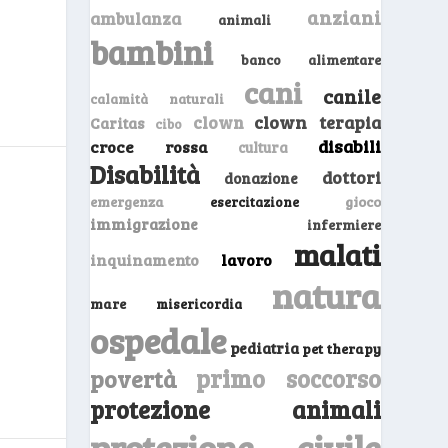
anziani
ambulanza
animali
bambini
banco alimentare
cani
canile
calamità naturali
clown
clown terapia
Caritas
cibo
disabili
croce rossa
cultura
Disabilità
dottori
donazione
emergenza
gioco
esercitazione
immigrazione
infermiere
malati
inquinamento
lavoro
natura
mare
misericordia
ospedale
pediatria
pet therapy
primo soccorso
povertà
protezione animali
protezione civile