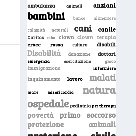
anziani
ambulanza
animali
bambini
banco alimentare
cani
canile
calamità naturali
clown
clown terapia
Caritas
cibo
disabili
croce rossa
cultura
Disabilità
dottori
donazione
emergenza
gioco
esercitazione
immigrazione
infermiere
malati
inquinamento
lavoro
natura
mare
misericordia
ospedale
pediatria
pet therapy
primo soccorso
povertà
protezione animali
protezione civile