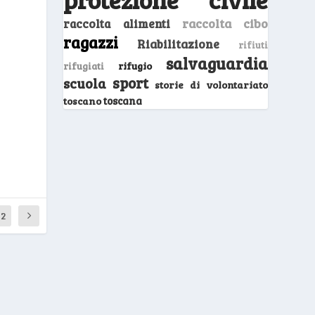
raccolta cibo
raccolta alimenti
ragazzi
Riabilitazione
rifiuti
salvaguardia
rifugio
rifugiati
sport
scuola
storie di volontariato
toscano
toscana
12