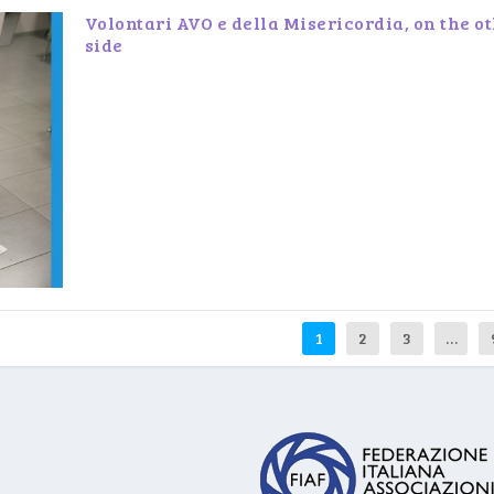
Volontari AVO e della Misericordia, on the o
side
1
2
3
…