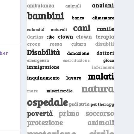
anziani
ambulanza
animali
bambini
banco alimentare
cani
canile
calamità naturali
clown
clown terapia
Caritas
cibo
disabili
croce rossa
cultura
Disabilità
dottori
ther
donazione
emergenza
gioco
esercitazione
immigrazione
infermiere
malati
inquinamento
lavoro
natura
mare
misericordia
ospedale
pediatria
pet therapy
primo soccorso
povertà
protezione animali
protezione civile