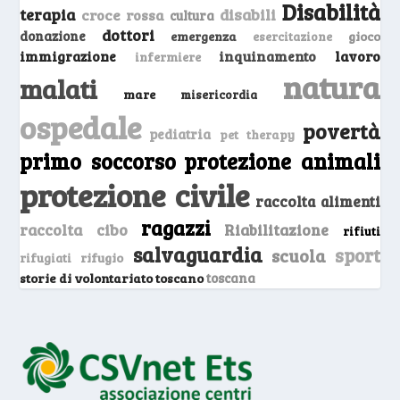
Disabilità
terapia
disabili
croce rossa
cultura
dottori
donazione
emergenza
gioco
esercitazione
inquinamento
lavoro
immigrazione
infermiere
natura
malati
mare
misericordia
ospedale
povertà
pediatria
pet therapy
primo soccorso
protezione animali
protezione civile
raccolta alimenti
ragazzi
raccolta cibo
Riabilitazione
rifiuti
salvaguardia
sport
scuola
rifugio
rifugiati
storie di volontariato toscano
toscana