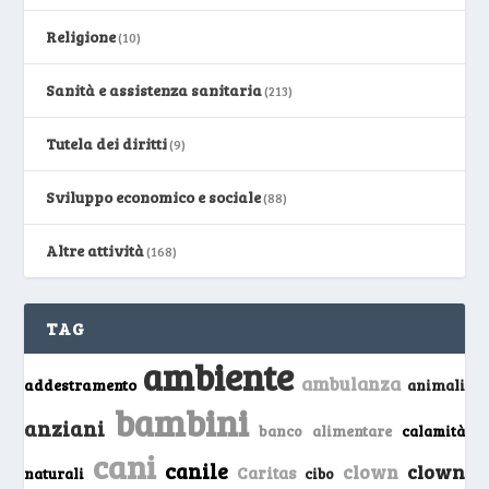
Religione
(10)
Sanità e assistenza sanitaria
(213)
Tutela dei diritti
(9)
Sviluppo economico e sociale
(88)
Altre attività
(168)
TAG
ambiente
ambulanza
addestramento
animali
bambini
anziani
banco alimentare
calamità
cani
canile
clown
clown
Caritas
naturali
cibo