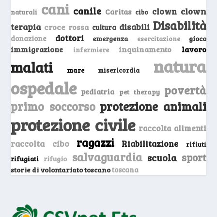
cani
canile
clown
clown
Caritas
naturali
cibo
Disabilità
terapia
disabili
croce rossa
cultura
dottori
donazione
emergenza
gioco
esercitazione
inquinamento
lavoro
immigrazione
infermiere
natura
malati
mare
misericordia
ospedale
povertà
pediatria
pet therapy
primo soccorso
protezione animali
protezione civile
raccolta alimenti
ragazzi
raccolta cibo
Riabilitazione
rifiuti
salvaguardia
sport
scuola
rifugio
rifugiati
storie di volontariato toscano
toscana