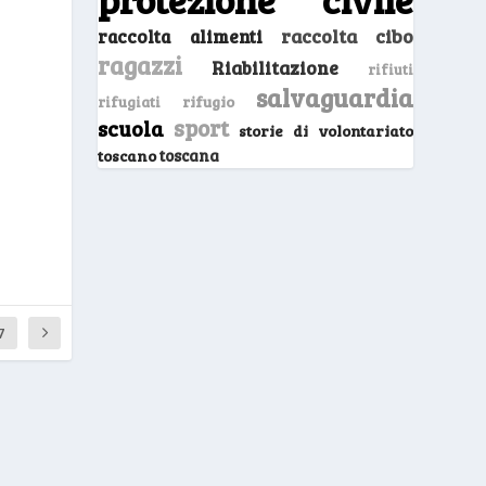
raccolta cibo
raccolta alimenti
ragazzi
Riabilitazione
rifiuti
salvaguardia
rifugio
rifugiati
sport
scuola
storie di volontariato
toscano
toscana
7