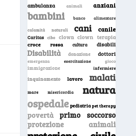
anziani
ambulanza
animali
bambini
banco alimentare
cani
canile
calamità naturali
clown
clown terapia
Caritas
cibo
disabili
croce rossa
cultura
Disabilità
dottori
donazione
emergenza
gioco
esercitazione
immigrazione
infermiere
malati
inquinamento
lavoro
natura
mare
misericordia
ospedale
pediatria
pet therapy
primo soccorso
povertà
protezione animali
protezione civile