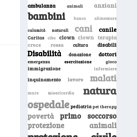
anziani
ambulanza
animali
bambini
banco alimentare
cani
canile
calamità naturali
clown
clown terapia
Caritas
cibo
disabili
croce rossa
cultura
Disabilità
dottori
donazione
emergenza
gioco
esercitazione
immigrazione
infermiere
malati
inquinamento
lavoro
natura
mare
misericordia
ospedale
pediatria
pet therapy
primo soccorso
povertà
protezione animali
protezione civile