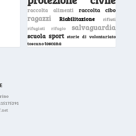
raccolta cibo
raccolta alimenti
ragazzi
Riabilitazione
rifiuti
salvaguardia
rifugio
rifugiati
sport
scuola
storie di volontariato
toscano
toscana
orino
0115175291
.net