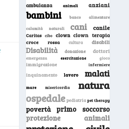
anziani
ambulanza
animali
bambini
banco alimentare
cani
canile
calamità naturali
clown
clown terapia
Caritas
cibo
disabili
croce rossa
cultura
Disabilità
dottori
f
donazione
emergenza
gioco
esercitazione
immigrazione
infermiere
malati
inquinamento
lavoro
natura
mare
misericordia
ospedale
pediatria
pet therapy
primo soccorso
povertà
protezione animali
protezione civile