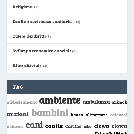
Religione
(10)
Sanità e assistenza sanitaria
(213)
Tutela dei diritti
(9)
Sviluppo economico e sociale
(88)
Altre attività
(168)
TAG
ambiente
ambulanza
addestramento
animali
bambini
anziani
banco alimentare
calamità
cani
canile
clown
clown
Caritas
naturali
cibo