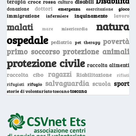
Disabilità
terapia
disabili
croce rossa
cultura
dottori
donazione
emergenza
gioco
esercitazione
inquinamento
lavoro
immigrazione
infermiere
natura
malati
mare
misericordia
ospedale
povertà
pediatria
pet therapy
primo soccorso
protezione animali
protezione civile
raccolta alimenti
ragazzi
raccolta cibo
Riabilitazione
rifiuti
salvaguardia
sport
scuola
rifugio
rifugiati
storie di volontariato toscano
toscana