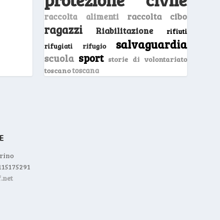
raccolta cibo
raccolta alimenti
ragazzi
Riabilitazione
rifiuti
salvaguardia
rifugio
rifugiati
sport
scuola
storie di volontariato
toscano
toscana
orino
0115175291
.net