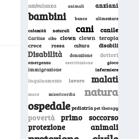
anziani
ambulanza
animali
bambini
banco alimentare
cani
canile
calamità naturali
clown
clown terapia
Caritas
cibo
disabili
croce rossa
cultura
Disabilità
dottori
donazione
emergenza
gioco
esercitazione
immigrazione
infermiere
malati
inquinamento
lavoro
natura
mare
misericordia
ospedale
pediatria
pet therapy
primo soccorso
povertà
protezione animali
protezione civile