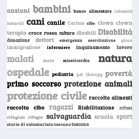
bambini
anziani
banco alimentare
calamità
cani
canile
clown
clown
Caritas
naturali
cibo
Disabilità
terapia
disabili
croce rossa
cultura
dottori
donazione
emergenza
gioco
esercitazione
inquinamento
lavoro
immigrazione
infermiere
natura
malati
mare
misericordia
ospedale
povertà
pediatria
pet therapy
primo soccorso
protezione animali
protezione civile
raccolta alimenti
ragazzi
raccolta cibo
Riabilitazione
rifiuti
salvaguardia
sport
scuola
rifugio
rifugiati
storie di volontariato toscano
toscana