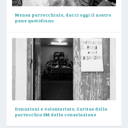
Mensa parrocchiale, dacci oggi il nostro
pane quotidiano
Donazioni e volontariato, Caritas della
parrocchia SM della consolazione