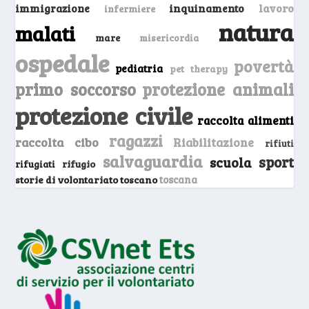
inquinamento
lavoro
immigrazione
infermiere
natura
malati
mare
misericordia
ospedale
povertà
pediatria
pet therapy
primo soccorso
protezione animali
protezione civile
raccolta alimenti
ragazzi
raccolta cibo
Riabilitazione
rifiuti
salvaguardia
sport
scuola
rifugio
rifugiati
storie di volontariato toscano
toscana