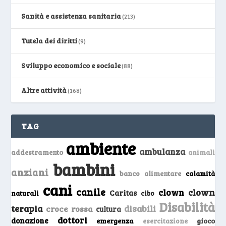
Sanità e assistenza sanitaria
(213)
Tutela dei diritti
(9)
Sviluppo economico e sociale
(88)
Altre attività
(168)
TAG
ambiente
ambulanza
addestramento
animali
bambini
anziani
banco alimentare
calamità
cani
canile
clown
clown
Caritas
naturali
cibo
Disabilità
terapia
disabili
croce rossa
cultura
dottori
donazione
emergenza
gioco
esercitazione