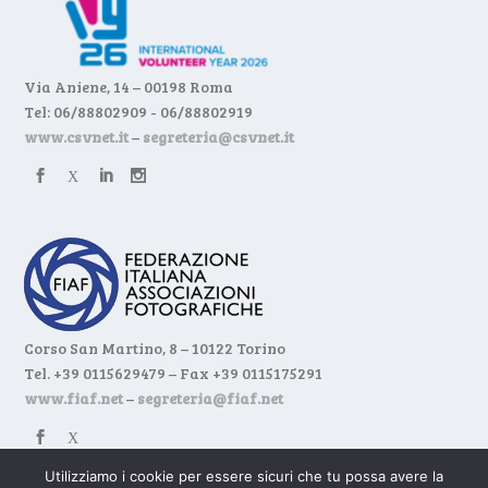
Via Aniene, 14 – 00198 Roma
Tel: 06/88802909 - 06/88802919
www.csvnet.it
–
segreteria@csvnet.it
Corso San Martino, 8 – 10122 Torino
Tel. +39 0115629479 – Fax +39 0115175291
www.fiaf.net
–
segreteria@fiaf.net
Utilizziamo i cookie per essere sicuri che tu possa avere la