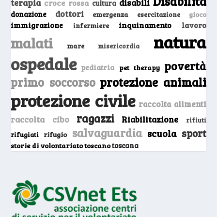
Disabilità
terapia
disabili
croce rossa
cultura
dottori
donazione
emergenza
gioco
esercitazione
inquinamento
lavoro
immigrazione
infermiere
natura
malati
mare
misericordia
ospedale
povertà
pediatria
pet therapy
primo soccorso
protezione animali
protezione civile
raccolta alimenti
ragazzi
raccolta cibo
Riabilitazione
rifiuti
salvaguardia
sport
scuola
rifugio
rifugiati
storie di volontariato toscano
toscana