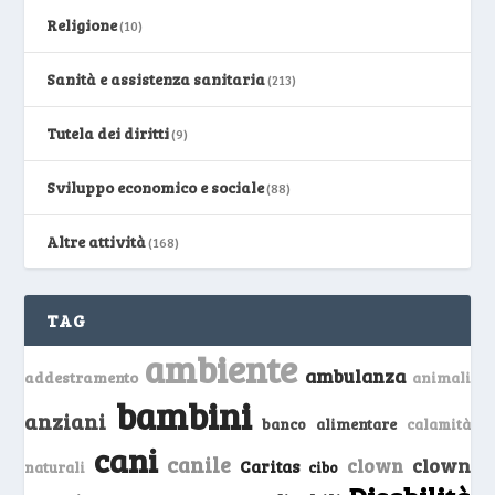
Religione
(10)
Sanità e assistenza sanitaria
(213)
Tutela dei diritti
(9)
Sviluppo economico e sociale
(88)
Altre attività
(168)
TAG
ambiente
ambulanza
addestramento
animali
bambini
anziani
banco alimentare
calamità
cani
canile
clown
clown
Caritas
naturali
cibo