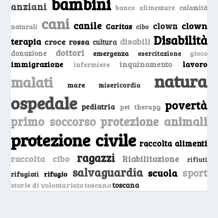
bambini
anziani
banco alimentare
calamità
cani
canile
clown
clown
Caritas
naturali
cibo
Disabilità
terapia
disabili
croce rossa
cultura
dottori
donazione
emergenza
gioco
esercitazione
inquinamento
lavoro
immigrazione
infermiere
natura
malati
mare
misericordia
ospedale
povertà
pediatria
pet therapy
primo soccorso
protezione animali
protezione civile
raccolta alimenti
ragazzi
raccolta cibo
Riabilitazione
rifiuti
salvaguardia
sport
scuola
rifugio
rifugiati
storie di volontariato toscano
toscana