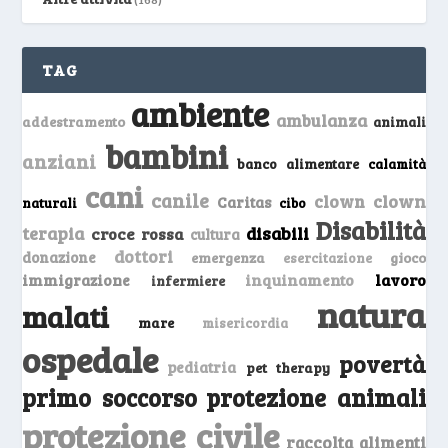
TAG
ambiente
ambulanza
addestramento
animali
bambini
anziani
banco alimentare
calamità
cani
canile
clown
clown
Caritas
naturali
cibo
Disabilità
terapia
disabili
croce rossa
cultura
dottori
donazione
emergenza
gioco
esercitazione
inquinamento
lavoro
immigrazione
infermiere
natura
malati
mare
misericordia
ospedale
povertà
pediatria
pet therapy
primo soccorso
protezione animali
protezione civile
raccolta alimenti