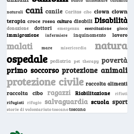
banco alimentare
calamità
cani
canile
clown
clown
Caritas
naturali
cibo
Disabilità
terapia
disabili
croce rossa
cultura
dottori
donazione
emergenza
gioco
esercitazione
inquinamento
lavoro
immigrazione
infermiere
natura
malati
mare
misericordia
ospedale
povertà
pediatria
pet therapy
primo soccorso
protezione animali
protezione civile
raccolta alimenti
ragazzi
raccolta cibo
Riabilitazione
rifiuti
salvaguardia
sport
scuola
rifugio
rifugiati
storie di volontariato toscano
toscana