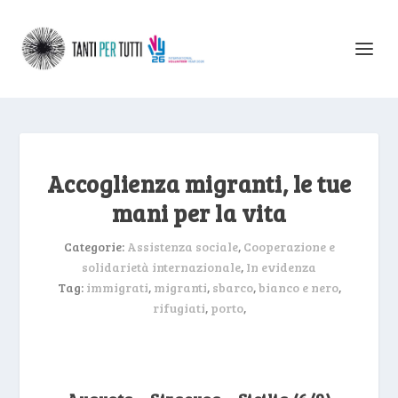
Accoglienza migranti, le tue
mani per la vita
Categorie:
Assistenza sociale
,
Cooperazione e
solidarietà internazionale
,
In evidenza
Tag:
immigrati
,
migranti
,
sbarco
,
bianco e nero
,
rifugiati
,
porto
,