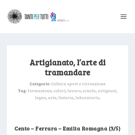
Artigianato, l’arte di
tramandare
Categorie:
Cultura sport e ricreazione
Tag:
formazione
,
colori
,
lavoro
,
scuola
,
artigiani
,
legno
,
arte
,
liuteria
,
laboratorio
,
Cento – Ferrara – Emilia Romagna (3/5)