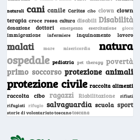
cani
canile
clown
clown
Caritas
naturali
cibo
Disabilità
terapia
disabili
croce rossa
cultura
dottori
donazione
emergenza
gioco
esercitazione
inquinamento
lavoro
immigrazione
infermiere
natura
malati
mare
misericordia
ospedale
povertà
pediatria
pet therapy
primo soccorso
protezione animali
protezione civile
raccolta alimenti
ragazzi
raccolta cibo
Riabilitazione
rifiuti
salvaguardia
sport
scuola
rifugio
rifugiati
storie di volontariato toscano
toscana