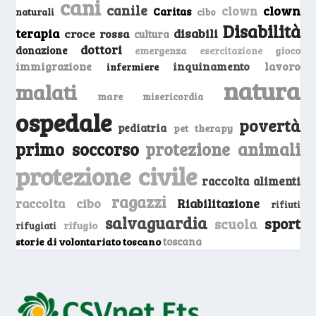
cani
canile
clown
clown
Caritas
naturali
cibo
Disabilità
terapia
disabili
croce rossa
cultura
dottori
donazione
emergenza
gioco
esercitazione
inquinamento
lavoro
immigrazione
infermiere
natura
malati
mare
misericordia
ospedale
povertà
pediatria
pet therapy
primo soccorso
protezione animali
protezione civile
raccolta alimenti
ragazzi
raccolta cibo
Riabilitazione
rifiuti
salvaguardia
sport
scuola
rifugio
rifugiati
storie di volontariato toscano
toscana