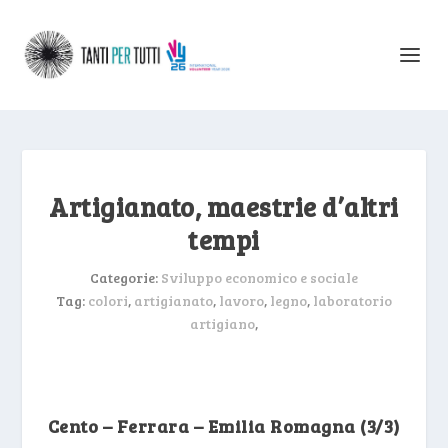
Artigianato, maestrie d’altri
tempi
Categorie:
Sviluppo economico e sociale
Tag:
colori
,
artigianato
,
lavoro
,
legno
,
laboratorio
artigiano
,
Cento – Ferrara – Emilia Romagna (3/3)