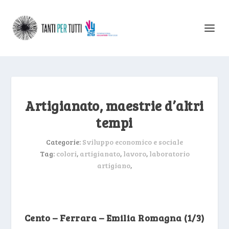
Artigianato, maestrie d’altri
tempi
Categorie:
Sviluppo economico e sociale
Tag:
colori
,
artigianato
,
lavoro
,
laboratorio
artigiano
,
Cento – Ferrara – Emilia Romagna (1/3)