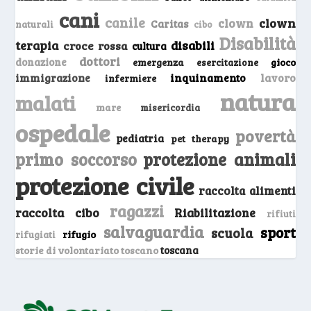
cani
canile
clown
clown
Caritas
naturali
cibo
Disabilità
terapia
disabili
croce rossa
cultura
dottori
donazione
emergenza
gioco
esercitazione
inquinamento
lavoro
immigrazione
infermiere
natura
malati
mare
misericordia
ospedale
povertà
pediatria
pet therapy
primo soccorso
protezione animali
protezione civile
raccolta alimenti
ragazzi
raccolta cibo
Riabilitazione
rifiuti
salvaguardia
sport
scuola
rifugio
rifugiati
storie di volontariato toscano
toscana