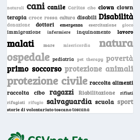
cani
canile
clown
clown
Caritas
naturali
cibo
Disabilità
terapia
disabili
croce rossa
cultura
dottori
donazione
emergenza
gioco
esercitazione
inquinamento
lavoro
immigrazione
infermiere
natura
malati
mare
misericordia
ospedale
povertà
pediatria
pet therapy
primo soccorso
protezione animali
protezione civile
raccolta alimenti
ragazzi
raccolta cibo
Riabilitazione
rifiuti
salvaguardia
sport
scuola
rifugio
rifugiati
storie di volontariato toscano
toscana