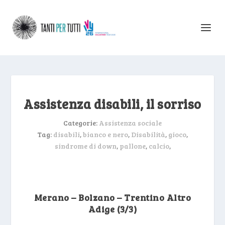
Assistenza disabili, il sorriso
Categorie:
Assistenza sociale
Tag:
disabili
,
bianco e nero
,
Disabilità
,
gioco
,
sindrome di down
,
pallone
,
calcio
,
Merano – Bolzano – Trentino Altro
Adige (3/3)