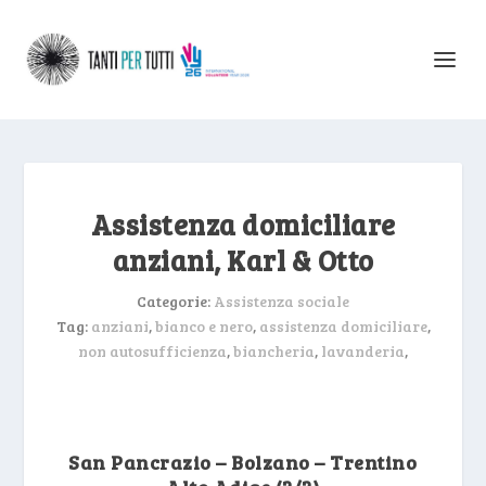
Assistenza domiciliare
anziani, Karl & Otto
Categorie:
Assistenza sociale
Tag:
anziani
,
bianco e nero
,
assistenza domiciliare
,
non autosufficienza
,
biancheria
,
lavanderia
,
San Pancrazio – Bolzano – Trentino