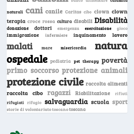
banco alimentare
calamità
cani
canile
clown
clown
Caritas
naturali
cibo
Disabilità
terapia
disabili
croce rossa
cultura
dottori
donazione
emergenza
gioco
esercitazione
inquinamento
lavoro
immigrazione
infermiere
natura
malati
mare
misericordia
ospedale
povertà
pediatria
pet therapy
primo soccorso
protezione animali
protezione civile
raccolta alimenti
ragazzi
raccolta cibo
Riabilitazione
rifiuti
salvaguardia
sport
scuola
rifugio
rifugiati
storie di volontariato toscano
toscana