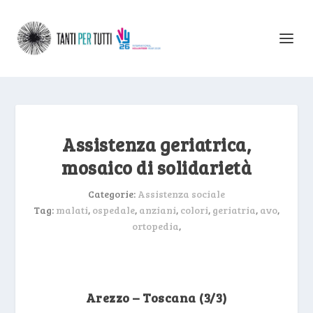
Assistenza geriatrica,
mosaico di solidarietà
Categorie:
Assistenza sociale
Tag:
malati
,
ospedale
,
anziani
,
colori
,
geriatria
,
avo
,
ortopedia
,
Arezzo – Toscana (3/3)