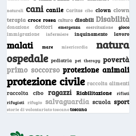
cani
canile
clown
clown
Caritas
naturali
cibo
Disabilità
terapia
disabili
croce rossa
cultura
dottori
donazione
emergenza
gioco
esercitazione
inquinamento
lavoro
immigrazione
infermiere
natura
malati
mare
misericordia
ospedale
povertà
pediatria
pet therapy
primo soccorso
protezione animali
protezione civile
raccolta alimenti
ragazzi
raccolta cibo
Riabilitazione
rifiuti
salvaguardia
sport
scuola
rifugio
rifugiati
storie di volontariato toscano
toscana