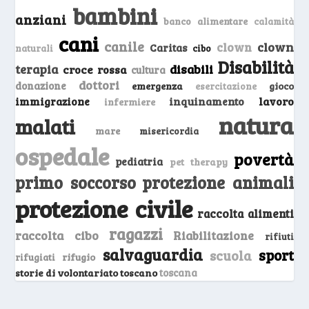
bambini
anziani
banco alimentare
calamità
cani
canile
clown
clown
Caritas
naturali
cibo
Disabilità
terapia
disabili
croce rossa
cultura
dottori
donazione
emergenza
gioco
esercitazione
inquinamento
lavoro
immigrazione
infermiere
natura
malati
mare
misericordia
ospedale
povertà
pediatria
pet therapy
primo soccorso
protezione animali
protezione civile
raccolta alimenti
ragazzi
raccolta cibo
Riabilitazione
rifiuti
salvaguardia
sport
scuola
rifugio
rifugiati
storie di volontariato toscano
toscana