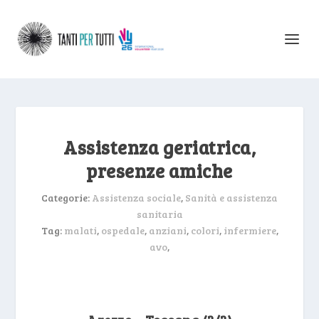
Assistenza geriatrica,
presenze amiche
Categorie:
Assistenza sociale
,
Sanità e assistenza
sanitaria
Tag:
malati
,
ospedale
,
anziani
,
colori
,
infermiere
,
avo
,