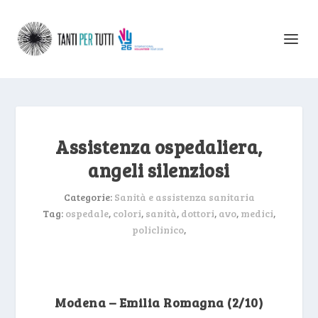
Assistenza ospedaliera,
angeli silenziosi
Categorie:
Sanità e assistenza sanitaria
Tag:
ospedale
,
colori
,
sanità
,
dottori
,
avo
,
medici
,
policlinico
,
Modena – Emilia Romagna (2/10)