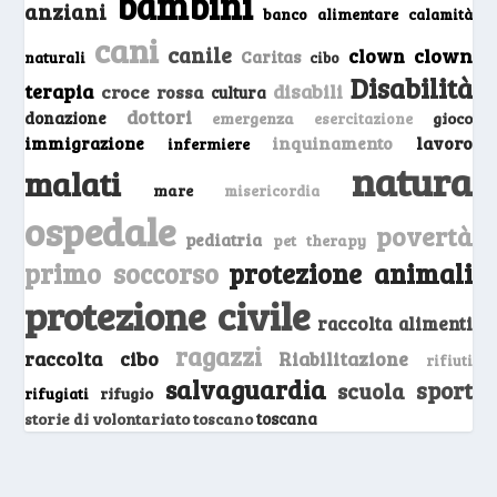
bambini
anziani
banco alimentare
calamità
cani
canile
clown
clown
Caritas
naturali
cibo
Disabilità
terapia
disabili
croce rossa
cultura
dottori
donazione
emergenza
gioco
esercitazione
inquinamento
lavoro
immigrazione
infermiere
natura
malati
mare
misericordia
ospedale
povertà
pediatria
pet therapy
primo soccorso
protezione animali
protezione civile
raccolta alimenti
ragazzi
raccolta cibo
Riabilitazione
rifiuti
salvaguardia
sport
scuola
rifugio
rifugiati
storie di volontariato toscano
toscana