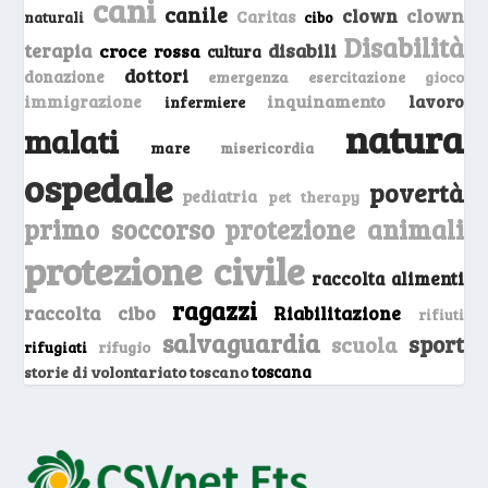
cani
canile
clown
clown
Caritas
naturali
cibo
Disabilità
terapia
disabili
croce rossa
cultura
dottori
donazione
emergenza
gioco
esercitazione
inquinamento
lavoro
immigrazione
infermiere
natura
malati
mare
misericordia
ospedale
povertà
pediatria
pet therapy
primo soccorso
protezione animali
protezione civile
raccolta alimenti
ragazzi
raccolta cibo
Riabilitazione
rifiuti
salvaguardia
sport
scuola
rifugio
rifugiati
storie di volontariato toscano
toscana