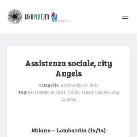
Assistenza sociale, city
Angels
Categorie:
Assistenza sociale
Tag:
assistenza sociale
,
colori
,
senza dimora
,
city
angels
,
Milano – Lombardia (14/14)