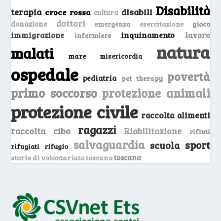
Disabilità
terapia
disabili
croce rossa
cultura
dottori
donazione
emergenza
gioco
esercitazione
inquinamento
lavoro
immigrazione
infermiere
natura
malati
mare
misericordia
ospedale
povertà
pediatria
pet therapy
primo soccorso
protezione animali
protezione civile
raccolta alimenti
ragazzi
raccolta cibo
Riabilitazione
rifiuti
salvaguardia
sport
scuola
rifugio
rifugiati
storie di volontariato toscano
toscana