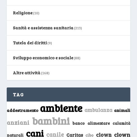
Religione
(10)
Sanità e assistenza sanitaria
(213)
Tutela dei diritti
(9)
Sviluppo economico e sociale
(88)
Altre attività
(168)
TAG
ambiente
ambulanza
addestramento
animali
bambini
anziani
banco alimentare
calamità
cani
canile
clown
clown
Caritas
naturali
cibo