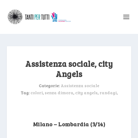
Assistenza sociale, city
Angels
Categorie:
Assistenza sociale
Tag:
colori
,
senza dimora
,
city angels
,
randagi
,
Milano – Lombardia (3/14)