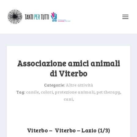
Associazione amici animali
di Viterbo
Categorie:
Altre attività
Tag:
canile
,
colori
,
protezione animali
,
pet therapy
,
cani
,
Viterbo – Viterbo – Lazio (1/3)