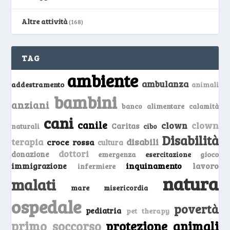
Altre attività
(168)
TAG
ambiente
ambulanza
addestramento
animali
bambini
anziani
banco alimentare
calamità
cani
canile
clown
clown
Caritas
naturali
cibo
Disabilità
terapia
disabili
croce rossa
cultura
dottori
donazione
emergenza
gioco
esercitazione
inquinamento
lavoro
immigrazione
infermiere
natura
malati
mare
misericordia
ospedale
povertà
pediatria
pet therapy
primo soccorso
protezione animali