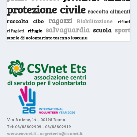
protezione civile
raccolta alimenti
ragazzi
raccolta cibo
Riabilitazione
rifiuti
salvaguardia
sport
scuola
rifugio
rifugiati
storie di volontariato toscano
toscana
Via Aniene, 14 – 00198 Roma
Tel: 06/88802909 - 06/88802919
www.csvnet.it
–
segreteria@csvnet.it