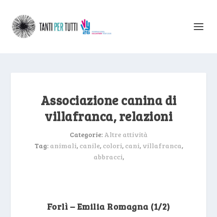
Associazione canina di
villafranca, relazioni
Categorie:
Altre attività
Tag:
animali
,
canile
,
colori
,
cani
,
villafranca
,
abbracci
,
Forlì – Emilia Romagna (1/2)