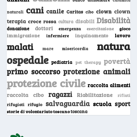
calamità
cani
canile
clown
clown
Caritas
naturali
cibo
Disabilità
terapia
disabili
croce rossa
cultura
dottori
donazione
emergenza
gioco
esercitazione
inquinamento
lavoro
immigrazione
infermiere
natura
malati
mare
misericordia
ospedale
povertà
pediatria
pet therapy
primo soccorso
protezione animali
protezione civile
raccolta alimenti
ragazzi
raccolta cibo
Riabilitazione
rifiuti
salvaguardia
sport
scuola
rifugio
rifugiati
storie di volontariato toscano
toscana