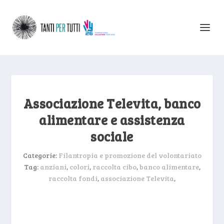
Associazione Televita, banco
alimentare e assistenza
sociale
Categorie:
Filantropia e promozione del volontariato
Tag:
anziani
,
colori
,
raccolta cibo
,
banco alimentare
,
raccolta fondi
,
associazione Televita
,