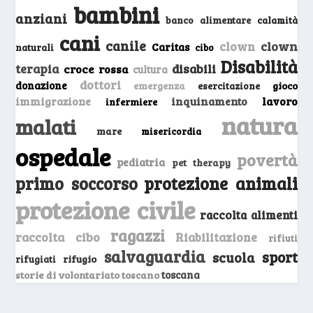
bambini
anziani
banco alimentare
calamità
cani
canile
clown
clown
Caritas
naturali
cibo
Disabilità
terapia
disabili
croce rossa
cultura
dottori
donazione
emergenza
gioco
esercitazione
inquinamento
lavoro
immigrazione
infermiere
natura
malati
mare
misericordia
ospedale
povertà
pediatria
pet therapy
primo soccorso
protezione animali
protezione civile
raccolta alimenti
ragazzi
raccolta cibo
Riabilitazione
rifiuti
salvaguardia
sport
scuola
rifugio
rifugiati
storie di volontariato toscano
toscana