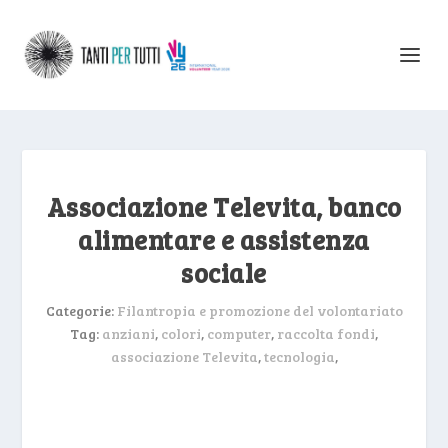
Associazione Televita, banco
alimentare e assistenza
sociale
Categorie:
Filantropia e promozione del volontariato
Tag:
anziani
,
colori
,
computer
,
raccolta fondi
,
associazione Televita
,
tecnologia
,