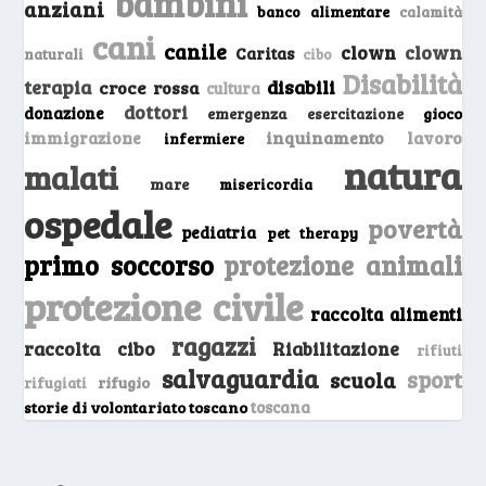
bambini
anziani
banco alimentare
calamità
cani
canile
clown
clown
Caritas
naturali
cibo
Disabilità
terapia
disabili
croce rossa
cultura
dottori
donazione
emergenza
gioco
esercitazione
inquinamento
lavoro
immigrazione
infermiere
natura
malati
mare
misericordia
ospedale
povertà
pediatria
pet therapy
primo soccorso
protezione animali
protezione civile
raccolta alimenti
ragazzi
raccolta cibo
Riabilitazione
rifiuti
salvaguardia
sport
scuola
rifugio
rifugiati
storie di volontariato toscano
toscana