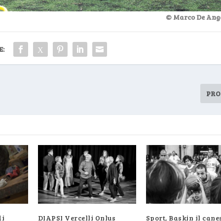
© Marco De Ange
E:
PRO
di
DIAPSI Vercelli Onlus
Sport, Baskin il cane