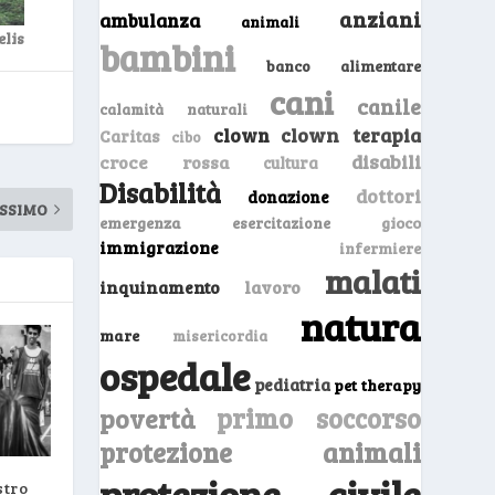
anziani
ambulanza
animali
lis
bambini
banco alimentare
cani
canile
calamità naturali
clown
clown terapia
Caritas
cibo
disabili
croce rossa
cultura
Disabilità
dottori
donazione
SSIMO
emergenza
gioco
esercitazione
immigrazione
infermiere
malati
inquinamento
lavoro
natura
mare
misericordia
ospedale
pediatria
pet therapy
primo soccorso
povertà
protezione animali
protezione civile
stro