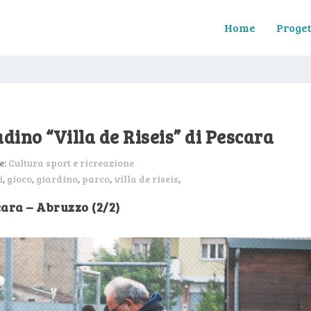
Home
Proget
adino “Villa de Riseis” di Pescara
e:
Cultura sport e ricreazione
i
,
gioco
,
giardino
,
parco
,
villa de riseis
,
ara – Abruzzo (2/2)