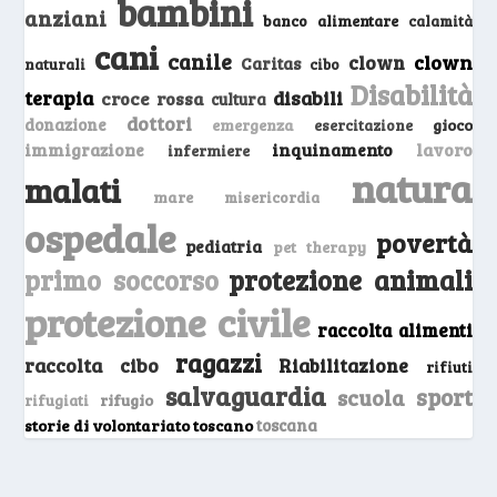
bambini
anziani
banco alimentare
calamità
cani
canile
clown
clown
Caritas
naturali
cibo
Disabilità
terapia
disabili
croce rossa
cultura
dottori
donazione
emergenza
gioco
esercitazione
inquinamento
lavoro
immigrazione
infermiere
natura
malati
mare
misericordia
ospedale
povertà
pediatria
pet therapy
primo soccorso
protezione animali
protezione civile
raccolta alimenti
ragazzi
raccolta cibo
Riabilitazione
rifiuti
salvaguardia
sport
scuola
rifugio
rifugiati
storie di volontariato toscano
toscana