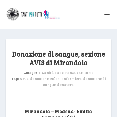
Donazione di sangue, sezione
AVIS di Mirandola
Categorie:
Sanità e assistenza sanitaria
Tag:
AVIS
,
donazione
,
colori
,
infermiere
,
donazione di
sangue
,
donatore
,
Mirandola – Modena- Emilia