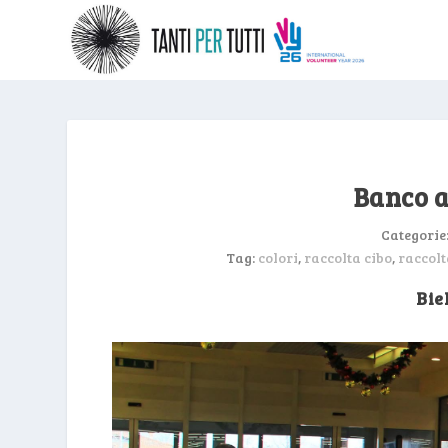
Banco a
Categorie
Tag:
colori
,
raccolta cibo
,
raccolt
Bie