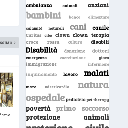
anziani
ambulanza
animali
bambini
banco alimentare
cani
canile
calamità naturali
clown
clown terapia
Caritas
cibo
disabili
croce rossa
cultura
SSIMO
Disabilità
dottori
donazione
emergenza
gioco
esercitazione
immigrazione
infermiere
malati
inquinamento
lavoro
natura
mare
misericordia
ospedale
pediatria
pet therapy
primo soccorso
povertà
 fame
protezione animali
protezione civile