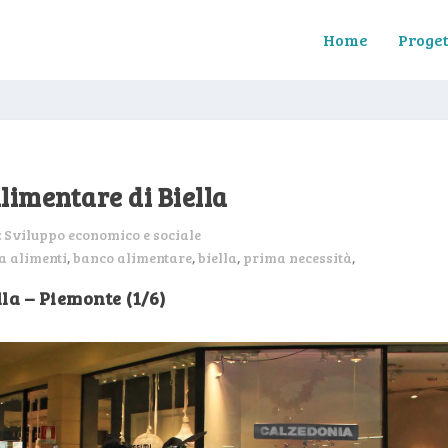
Home
Proget
limentare di Biella
:
Sviluppo economico e sociale
a alimenti
,
banco alimentare
,
biella
,
prima necessità
,
lla – Piemonte (1/6)