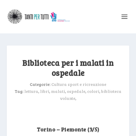
Biblioteca per i malati in
ospedale
Categorie:
Cultura sport e ricreazione
Tag:
lettura
,
libri
,
malati
,
ospedale
,
colori
,
biblioteca
volante
,
Torino – Piemonte (3/5)