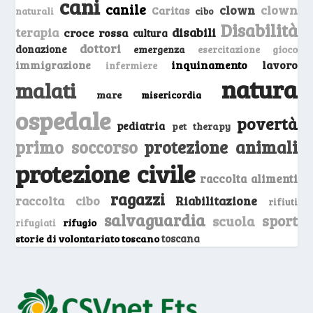
cani
canile
clown
clown
Caritas
naturali
cibo
Disabilità
terapia
disabili
croce rossa
cultura
dottori
donazione
emergenza
gioco
esercitazione
inquinamento
lavoro
immigrazione
infermiere
natura
malati
mare
misericordia
ospedale
povertà
pediatria
pet therapy
primo soccorso
protezione animali
protezione civile
raccolta alimenti
ragazzi
raccolta cibo
Riabilitazione
rifiuti
salvaguardia
sport
scuola
rifugio
rifugiati
storie di volontariato toscano
toscana