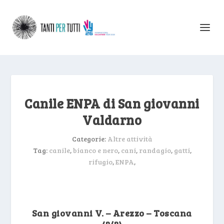
Canile ENPA di San giovanni
Valdarno
Categorie:
Altre attività
Tag:
canile
,
bianco e nero
,
cani
,
randagio
,
gatti
,
rifugio
,
ENPA
,
San giovanni V. – Arezzo – Toscana