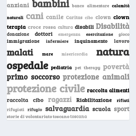
bambini
anziani
banco alimentare
calamità
cani
canile
clown
clown
Caritas
naturali
cibo
Disabilità
terapia
disabili
croce rossa
cultura
dottori
donazione
emergenza
gioco
esercitazione
inquinamento
lavoro
immigrazione
infermiere
natura
malati
mare
misericordia
ospedale
povertà
pediatria
pet therapy
primo soccorso
protezione animali
protezione civile
raccolta alimenti
ragazzi
raccolta cibo
Riabilitazione
rifiuti
salvaguardia
sport
scuola
rifugio
rifugiati
storie di volontariato toscano
toscana