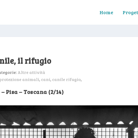
Home
Proget
nile, il rifugio
ategorie:
Altre attività
protezione animali
,
cani
,
canile rifugio
,
– Pisa – Toscana (2/14)