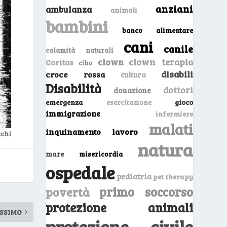
anziani
ambulanza
animali
bambini
banco alimentare
cani
canile
calamità naturali
clown
clown terapia
Caritas
cibo
disabili
croce rossa
cultura
Disabilità
dottori
donazione
emergenza
gioco
esercitazione
immigrazione
infermiere
malati
inquinamento
lavoro
chi
natura
mare
misericordia
ospedale
pediatria
pet therapy
primo soccorso
povertà
protezione animali
SSIMO
protezione civile