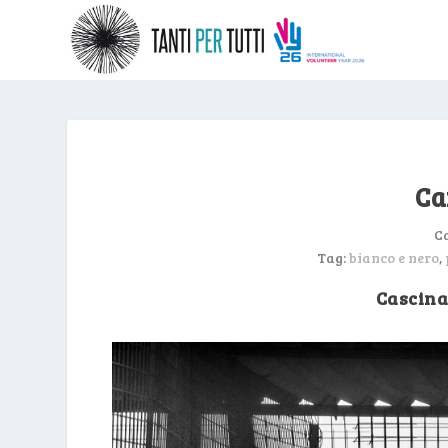
Ca
C
Tag:
bianco e nero
,
Cascina 