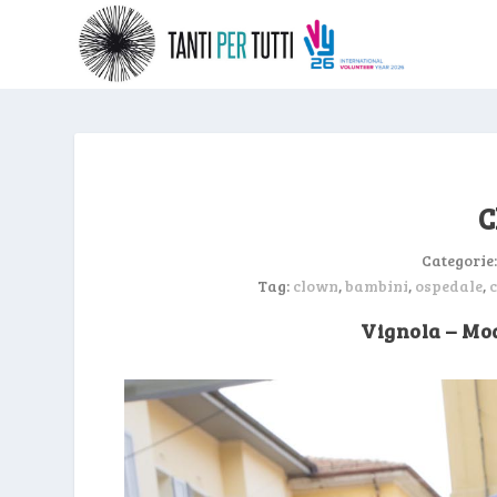
C
Categorie
Tag:
clown
,
bambini
,
ospedale
,
c
Vignola – Mo