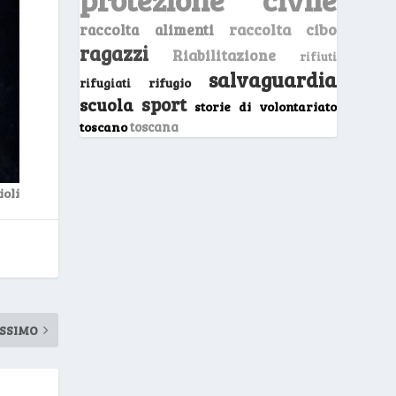
raccolta cibo
raccolta alimenti
ragazzi
Riabilitazione
rifiuti
salvaguardia
rifugio
rifugiati
sport
scuola
storie di volontariato
toscano
toscana
ioli
SSIMO