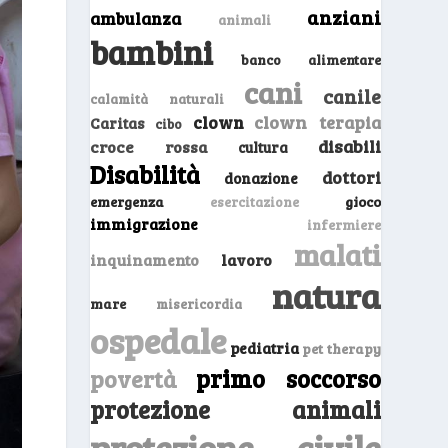
anziani
ambulanza
animali
bambini
banco alimentare
cani
canile
calamità naturali
clown
clown terapia
Caritas
cibo
disabili
croce rossa
cultura
Disabilità
dottori
donazione
emergenza
gioco
esercitazione
immigrazione
infermiere
malati
inquinamento
lavoro
natura
mare
misericordia
ospedale
pediatria
pet therapy
primo soccorso
povertà
protezione animali
protezione civile