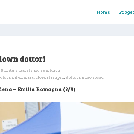
Home
Proget
lown dottori
:
Sanità e assistenza sanitaria
olori
,
infermiere
,
clown terapia
,
dottori
,
naso rosso
,
dena – Emilia Romagna (2/3)