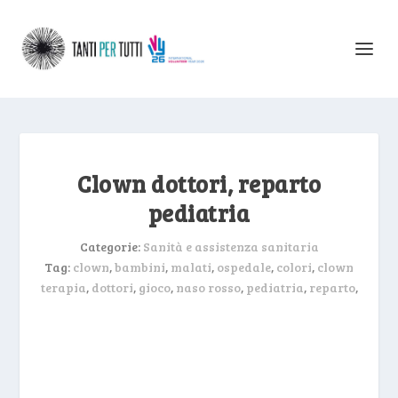
Clown dottori, reparto
pediatria
Categorie:
Sanità e assistenza sanitaria
Tag:
clown
,
bambini
,
malati
,
ospedale
,
colori
,
clown
terapia
,
dottori
,
gioco
,
naso rosso
,
pediatria
,
reparto
,