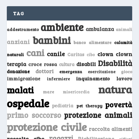
TAG
ambiente
ambulanza
addestramento
animali
bambini
anziani
banco alimentare
calamità
cani
canile
clown
clown
Caritas
naturali
cibo
Disabilità
terapia
disabili
croce rossa
cultura
dottori
donazione
emergenza
gioco
esercitazione
inquinamento
lavoro
immigrazione
infermiere
natura
malati
mare
misericordia
ospedale
povertà
pediatria
pet therapy
primo soccorso
protezione animali
protezione civile
raccolta alimenti
ragazzi
raccolta cibo
Riabilitazione