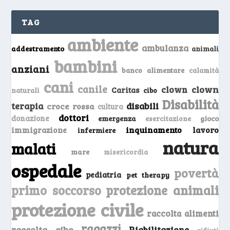
TAG
ambiente
ambulanza
addestramento
animali
bambini
anziani
banco alimentare
calamità
cani
canile
clown
clown
Caritas
naturali
cibo
Disabilità
terapia
disabili
croce rossa
cultura
dottori
donazione
emergenza
gioco
esercitazione
inquinamento
lavoro
immigrazione
infermiere
natura
malati
mare
misericordia
ospedale
povertà
pediatria
pet therapy
primo soccorso
protezione animali
protezione civile
raccolta alimenti
ragazzi
raccolta cibo
Riabilitazione