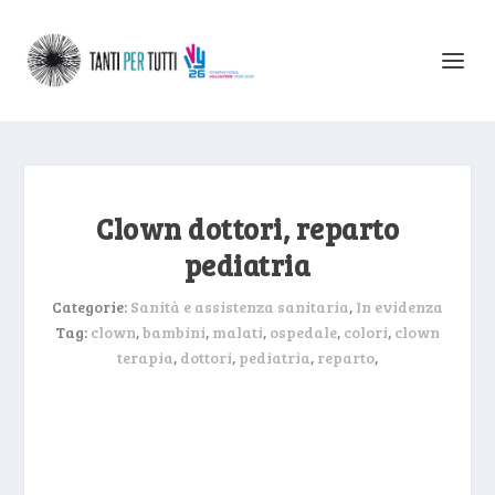
Clown dottori, reparto
pediatria
Categorie:
Sanità e assistenza sanitaria
,
In evidenza
Tag:
clown
,
bambini
,
malati
,
ospedale
,
colori
,
clown
terapia
,
dottori
,
pediatria
,
reparto
,