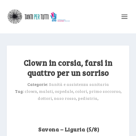
Clown in corsia, farsi in
quattro per un sorriso
Categorie:
Sanità e assistenza sanitaria
Tag:
clown
,
malati
,
ospedale
,
colori
,
primo soccorso
,
dottori
,
naso rosso
,
pediatria
,
Savona – Liguria (5/8)