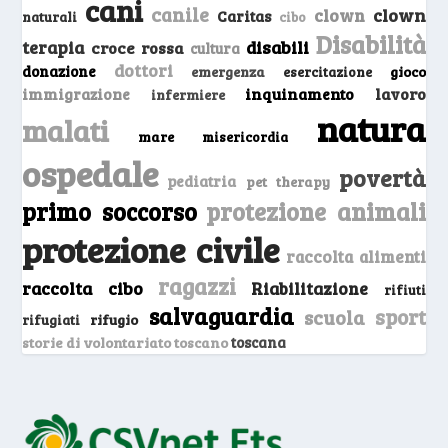
cani
canile
clown
clown
Caritas
naturali
cibo
Disabilità
terapia
disabili
croce rossa
cultura
dottori
donazione
emergenza
gioco
esercitazione
inquinamento
lavoro
immigrazione
infermiere
natura
malati
mare
misericordia
ospedale
povertà
pediatria
pet therapy
primo soccorso
protezione animali
protezione civile
raccolta alimenti
ragazzi
raccolta cibo
Riabilitazione
rifiuti
salvaguardia
sport
scuola
rifugio
rifugiati
storie di volontariato toscano
toscana