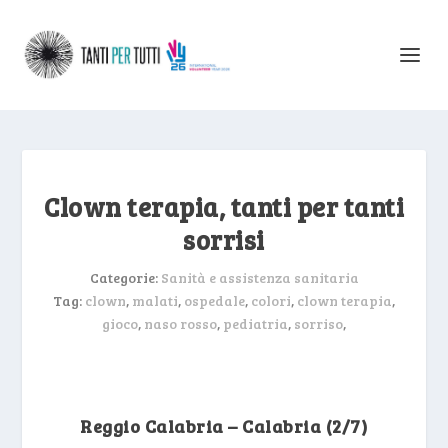
Clown terapia, tanti per tanti
sorrisi
Categorie:
Sanità e assistenza sanitaria
Tag:
clown
,
malati
,
ospedale
,
colori
,
clown terapia
,
gioco
,
naso rosso
,
pediatria
,
sorriso
,
Reggio Calabria – Calabria (2/7)