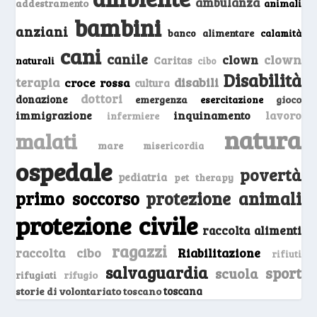
ambulanza
addestramento
animali
bambini
anziani
banco alimentare
calamità
cani
canile
clown
clown
Caritas
naturali
cibo
Disabilità
terapia
disabili
croce rossa
cultura
dottori
donazione
emergenza
gioco
esercitazione
inquinamento
lavoro
immigrazione
infermiere
natura
malati
mare
misericordia
ospedale
povertà
pediatria
pet therapy
primo soccorso
protezione animali
protezione civile
raccolta alimenti
ragazzi
raccolta cibo
Riabilitazione
rifiuti
salvaguardia
sport
scuola
rifugio
rifugiati
storie di volontariato toscano
toscana