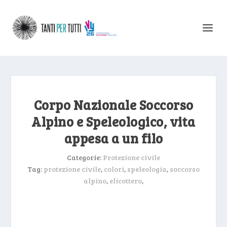
Corpo Nazionale Soccorso
Alpino e Speleologico, vita
appesa a un filo
Categorie:
Protezione civile
Tag:
protezione civile
,
colori
,
speleologia
,
soccorso
alpino
,
elicottero
,