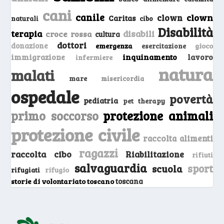
cani
canile
clown
clown
Caritas
naturali
cibo
Disabilità
terapia
disabili
croce rossa
cultura
dottori
donazione
emergenza
gioco
esercitazione
inquinamento
lavoro
immigrazione
infermiere
natura
malati
mare
misericordia
ospedale
povertà
pediatria
pet therapy
primo soccorso
protezione animali
protezione civile
raccolta alimenti
ragazzi
raccolta cibo
Riabilitazione
rifiuti
salvaguardia
sport
scuola
rifugio
rifugiati
storie di volontariato toscano
toscana