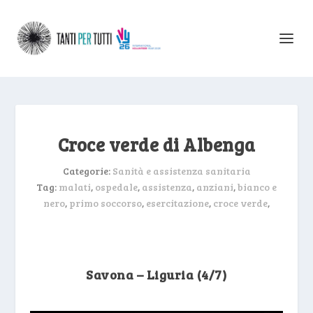
Croce verde di Albenga
Categorie:
Sanità e assistenza sanitaria
Tag:
malati
,
ospedale
,
assistenza
,
anziani
,
bianco e
nero
,
primo soccorso
,
esercitazione
,
croce verde
,
Savona – Liguria (4/7)