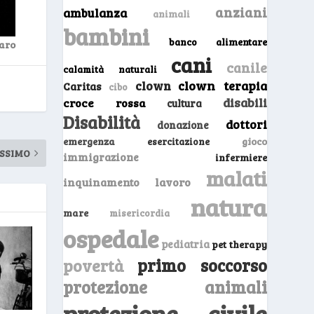
anziani
ambulanza
animali
bambini
banco alimentare
taro
cani
canile
calamità naturali
clown
clown terapia
Caritas
cibo
disabili
croce rossa
cultura
Disabilità
dottori
donazione
emergenza
gioco
esercitazione
SSIMO
immigrazione
infermiere
malati
inquinamento
lavoro
natura
mare
misericordia
ospedale
pediatria
pet therapy
primo soccorso
povertà
protezione animali
protezione civile