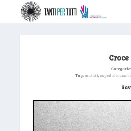
Croce
Categorie
Tag:
malati
,
ospedale
,
assis
Sav