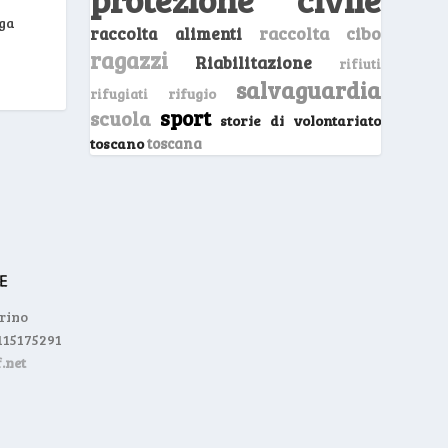
nga
raccolta cibo
raccolta alimenti
ragazzi
Riabilitazione
rifiuti
salvaguardia
rifugio
rifugiati
sport
scuola
storie di volontariato
toscano
toscana
orino
0115175291
.net