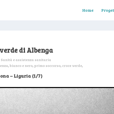
Home
Proget
 verde di Albenga
:
Sanità e assistenza sanitaria
tenza
,
bianco e nero
,
primo soccorso
,
croce verde
,
ona – Liguria (1/7)