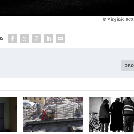
© Virginio Bot
E:
PRO