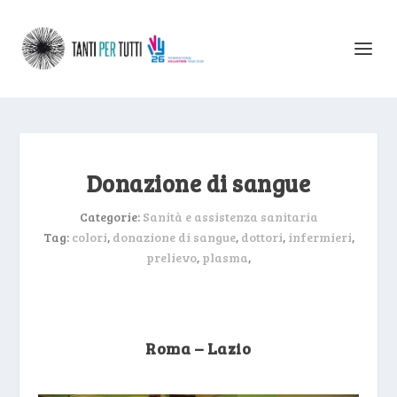
Donazione di sangue
Categorie:
Sanità e assistenza sanitaria
Tag:
colori
,
donazione di sangue
,
dottori
,
infermieri
,
prelievo
,
plasma
,
Roma – Lazio