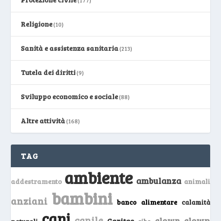
(177)
Religione
(10)
Sanità e assistenza sanitaria
(213)
Tutela dei diritti
(9)
Sviluppo economico e sociale
(88)
Altre attività
(168)
TAG
ambiente
ambulanza
addestramento
animali
bambini
anziani
banco alimentare
calamità
cani
canile
clown
clown