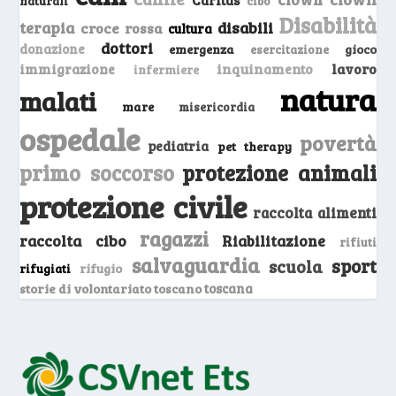
Caritas
naturali
cibo
Disabilità
terapia
disabili
croce rossa
cultura
dottori
donazione
emergenza
gioco
esercitazione
inquinamento
lavoro
immigrazione
infermiere
natura
malati
mare
misericordia
ospedale
povertà
pediatria
pet therapy
primo soccorso
protezione animali
protezione civile
raccolta alimenti
ragazzi
raccolta cibo
Riabilitazione
rifiuti
salvaguardia
sport
scuola
rifugio
rifugiati
storie di volontariato toscano
toscana