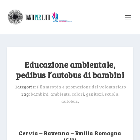
Educazione ambientale,
pedibus l’autobus di bambini
Categorie:
Filantropia e promozione del volontariato
Tag:
bambini
,
ambiente
,
colori
,
genitori
,
scuola
,
autobus
,
Cervia – Ravenna – Emilia Romagna