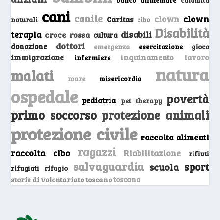
banco alimentare
calamità
cani
canile
clown
clown
Caritas
naturali
cibo
Disabilità
terapia
disabili
croce rossa
cultura
dottori
donazione
emergenza
gioco
esercitazione
inquinamento
lavoro
immigrazione
infermiere
natura
malati
mare
misericordia
ospedale
povertà
pediatria
pet therapy
primo soccorso
protezione animali
protezione civile
raccolta alimenti
ragazzi
raccolta cibo
Riabilitazione
rifiuti
salvaguardia
sport
scuola
rifugio
rifugiati
storie di volontariato toscano
toscana